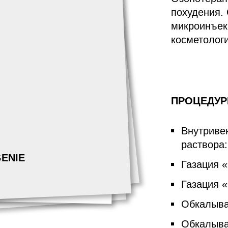
похудения.
микроинъек
косметологи
ПРОЦЕДУ
Внутриве
раствора
ENIE
Газация 
Газация 
Обкалыва
Обкалыва