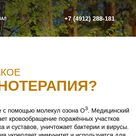
+7 (4912) 288-181
ЗАЛ
АКОЕ
НОТЕРАПИЯ?
3
е с помощью молекул озона О
. Медицинский
ает кровообращение поражённых участков
а и суставов, уничтожает бактерии и вирусы.
ия укрепляет иммунитет и используется для